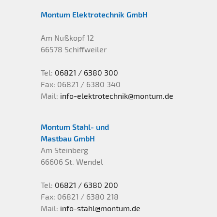
Montum Elektrotechnik GmbH
Geschäftsbedingungen
Gewerbe + Industrie
Flughafentechnik
Am Nußkopf 12
Zertifikate
Flughafentechnik
Sportstätten
66578 Schiffweiler
Tel:
06821 / 6380 300
Sportstätten
Haustechnik
Fax: 06821 / 6380 340
Mail:
info-elektrotechnik@montum.de
Haustechnik
Stahlmasten
Montum Stahl- und
Elektroinstallationen
Stahlmasten
Kontakt
Mastbau GmbH
Am Steinberg
66606 St. Wendel
Heizungs- und Umwelttechnik
Lichtmasten
Impressum
Tel:
06821 / 6380 200
Bad und Wellness
Flutlichtmasten
Datenschutz
Fax: 06821 / 6380 218
Mail:
info-stahl@montum.de