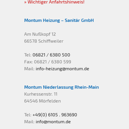
» Wichtiger Anfahrtshinweis!
Smart Home
weitere Masten
HinSchG
Montum Heizung – Sanitär GmbH
Wallbox
Sonderfertigung
Am Nußkopf 12
Zubehör
66578 Schiffweiler
Tel:
06821 / 6380 500
Fax: 06821 / 6380 599
Mail:
info-heizung@montum.de
Montum Niederlassung Rhein-Main
Kurhessenstr. 11
64546 Mörfelden
Tel:
+49(0) 6105 . 963690
Mail:
info@montum.de