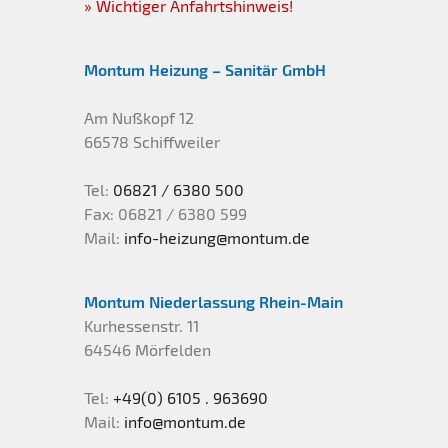
» Wichtiger Anfahrtshinweis!
Smart Home
weitere Masten
HinSchG
Montum Heizung – Sanitär GmbH
Wallbox
Sonderfertigung
Am Nußkopf 12
Zubehör
66578 Schiffweiler
Tel:
06821 / 6380 500
Fax: 06821 / 6380 599
Mail:
info-heizung@montum.de
Montum Niederlassung Rhein-Main
Kurhessenstr. 11
64546 Mörfelden
Tel:
+49(0) 6105 . 963690
Mail:
info@montum.de