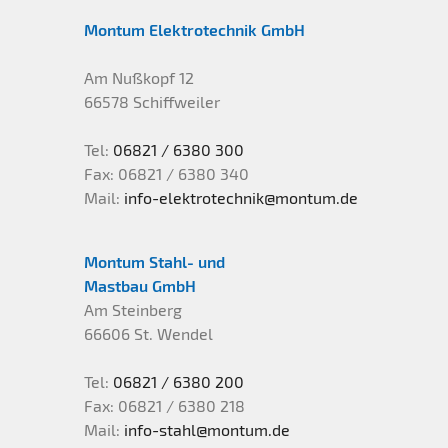
Montum Elektrotechnik GmbH
Geschäftsbedingungen
Gewerbe + Industrie
Flughafentechnik
Am Nußkopf 12
Zertifikate
Flughafentechnik
Sportstätten
66578 Schiffweiler
Tel:
06821 / 6380 300
Sportstätten
Haustechnik
Fax: 06821 / 6380 340
Mail:
info-elektrotechnik@montum.de
Haustechnik
Stahlmasten
Montum Stahl- und
Elektroinstallationen
Stahlmasten
Kontakt
Mastbau GmbH
Am Steinberg
66606 St. Wendel
Heizungs- und Umwelttechnik
Lichtmasten
Impressum
Tel:
06821 / 6380 200
Bad und Wellness
Flutlichtmasten
Datenschutz
Fax: 06821 / 6380 218
Mail:
info-stahl@montum.de